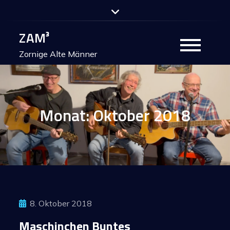
Skip
to
ZAM³
content
Zornige Alte Männer
Monat:
Oktober 2018
8. Oktober 2018
Maschinchen Buntes